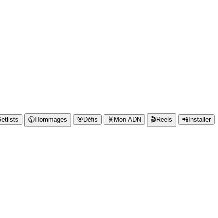
etlists
🕥️
Hommages
🎯
Défis
🧬
Mon ADN
🎬
Reels
📲
Installer