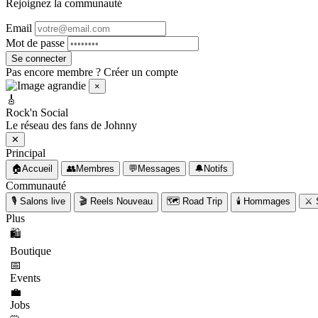
Rejoignez la communauté
Email
Mot de passe
Se connecter
Pas encore membre ?
Créer un compte
×
🎸
Rock'n Social
Le réseau des fans de Johnny
✕
Principal
🏠
Accueil
👥
Membres
💬
Messages
🔔
Notifs
Communauté
🎙️
Salons live
🎬
Reels
Nouveau
🗺️
Road Trip
🕯️
Hommages
⚔️
Plus
🛍️
Boutique
📅
Events
💼
Jobs