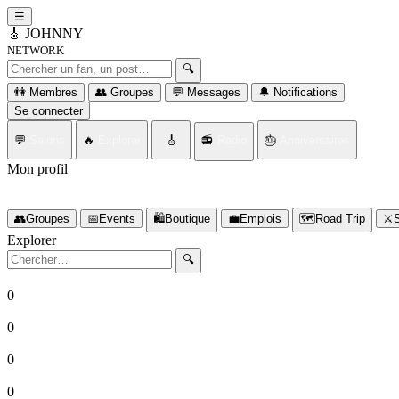
☰
🎸
JOHNNY
NETWORK
Rechercher un fan ou un post
🔍
👫 Membres
👥 Groupes
💬 Messages
🔔 Notifications
Se connecter
💬
Salons
🔥
Explorer
🎸
📻
Radio
🎂
Anniversaires
Mon profil
Connectez-vous d'abord
👥
Groupes
📅
Events
🛍️
Boutique
💼
Emplois
🗺️
Road Trip
⚔️
S
Explorer
Rechercher
🔍
0
Fans
0
Posts
0
Groupes
0