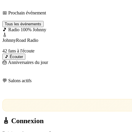
Events
📅 Prochain événement
Chargement…
Tous les événements
🎵 Radio 100% Johnny
🎸
JohnnyRoad Radio
En direct 24/7 🔴
42
fans à l'écoute
🎵 Écouter
🎂 Anniversaires du jour
💬 Salons actifs
Chargement…
🎸 Connexion