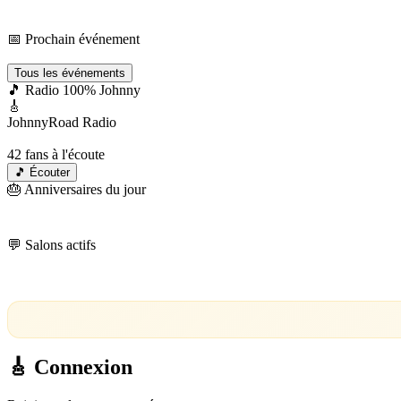
Events
📅 Prochain événement
Chargement…
Tous les événements
🎵 Radio 100% Johnny
🎸
JohnnyRoad Radio
En direct 24/7 🔴
42
fans à l'écoute
🎵 Écouter
🎂 Anniversaires du jour
💬 Salons actifs
Chargement…
🎸 Connexion