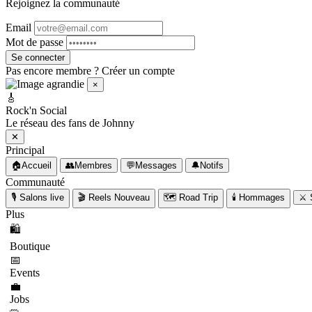
Rejoignez la communauté
Email
Mot de passe
Se connecter
Pas encore membre ?
Créer un compte
×
🎸
Rock'n Social
Le réseau des fans de Johnny
✕
Principal
🏠
Accueil
👥
Membres
💬
Messages
🔔
Notifs
Communauté
🎙️
Salons live
🎬
Reels
Nouveau
🗺️
Road Trip
🕯️
Hommages
⚔️
Plus
🛍️
Boutique
📅
Events
💼
Jobs