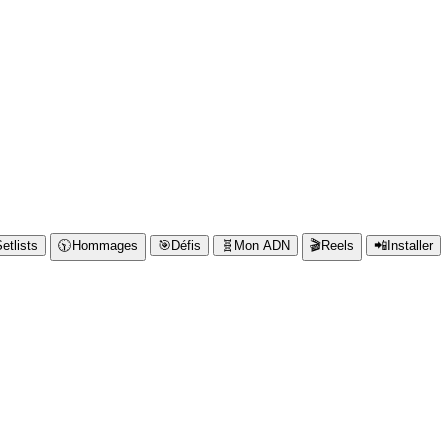
etlists
🕥️
Hommages
🎯
Défis
🧬
Mon ADN
🎬
Reels
📲
Installer