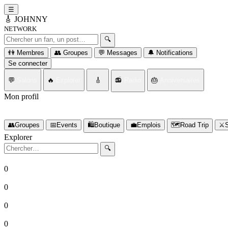
☰
🎸
JOHNNY
NETWORK
Rechercher un fan ou un post
🔍
👫 Membres
👥 Groupes
💬 Messages
🔔 Notifications
Se connecter
💬
Salons
🔥
Explorer
🎸
📻
Radio
🎂
Anniversaires
Mon profil
Connectez-vous d'abord
👥
Groupes
📅
Events
🛍️
Boutique
💼
Emplois
🗺️
Road Trip
⚔️
S
Explorer
Rechercher
🔍
0
Fans
0
Posts
0
Groupes
0