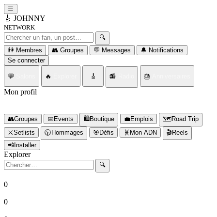
☰
🎸
JOHNNY
NETWORK
Rechercher un fan ou un post
🔍
👫 Membres
👥 Groupes
💬 Messages
🔔 Notifications
Se connecter
💬
Salons
🔥
Explorer
🎸
📻
Radio
🎂
Anniversaires
Mon profil
Connectez-vous d'abord
👥
Groupes
📅
Events
🛍️
Boutique
💼
Emplois
🗺️
Road Trip
⚔️
Setlists
🕥️
Hommages
🎯
Défis
🧬
Mon ADN
🎬
Reels
📲
Installer
Explorer
Rechercher
🔍
0
Fans
0
Posts