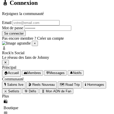
🎸 Connexion
Rejoignez la communauté
Email
Mot de passe
Se connecter
Pas encore membre ?
Créer un compte
×
🎸 Messages
⥂
✕
🎸
Rock'n Social
🔍
Le réseau des fans de Johnny
Rechercher un fan
✕
Principal
🟢 En ligne
💬 Conversations
🏠
Accueil
👥
Membres
💬
Messages
🔔
Notifs
Communauté
🎙️
Salons live
🎬
Reels
Nouveau
🗺️
Road Trip
🕯️
Hommages
💬
⚔️
Setlists
🎯
Défis
🧬
Mon ADN de Fan
Plus
🛍️
Boutique
📅