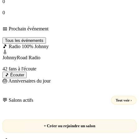
0
Groupes
0
Events
📅 Prochain événement
Chargement…
Tous les événements
🎵 Radio 100% Johnny
🎸
JohnnyRoad Radio
En direct 24/7 🔴
42
fans à l'écoute
🎵 Écouter
🎂 Anniversaires du jour
Chargement…
💬 Salons actifs
Tout voir ›
Chargement…
+ Créer ou rejoindre un salon