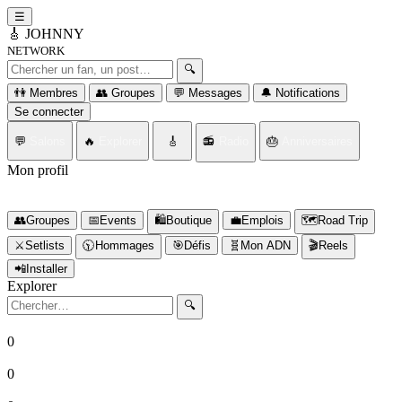
☰
🎸
JOHNNY
NETWORK
Rechercher un fan ou un post
🔍
👫 Membres
👥 Groupes
💬 Messages
🔔 Notifications
Se connecter
💬
Salons
🔥
Explorer
🎸
📻
Radio
🎂
Anniversaires
Mon profil
Connectez-vous d'abord
👥
Groupes
📅
Events
🛍️
Boutique
💼
Emplois
🗺️
Road Trip
⚔️
Setlists
🕥️
Hommages
🎯
Défis
🧬
Mon ADN
🎬
Reels
📲
Installer
Explorer
Rechercher
🔍
0
Fans
0
Posts