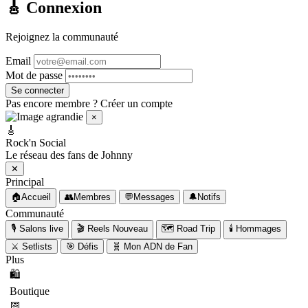
🎸 Connexion
Rejoignez la communauté
Email
Mot de passe
Se connecter
Pas encore membre ?
Créer un compte
🎸 Messages
⥂
✕
×
🎸
🔍
Rechercher un fan
Rock'n Social
Le réseau des fans de Johnny
🟢 En ligne
✕
💬 Conversations
Principal
🏠
Accueil
👥
Membres
💬
Messages
🔔
Notifs
Communauté
💬
🎙️
Salons live
🎬
Reels
Nouveau
🗺️
Road Trip
🕯️
Hommages
⚔️
Setlists
🎯
Défis
🧬
Mon ADN de Fan
Plus
🛍️
Boutique
📅