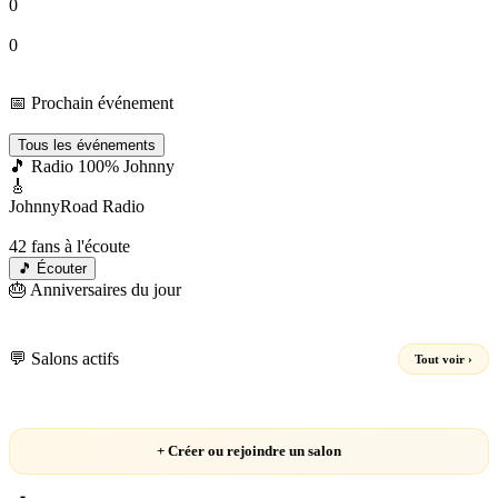
0
Groupes
0
Events
📅 Prochain événement
Chargement…
Tous les événements
🎵 Radio 100% Johnny
🎸
JohnnyRoad Radio
En direct 24/7 🔴
42
fans à l'écoute
🎵 Écouter
🎂 Anniversaires du jour
Chargement…
💬 Salons actifs
Tout voir ›
Chargement…
+ Créer ou rejoindre un salon