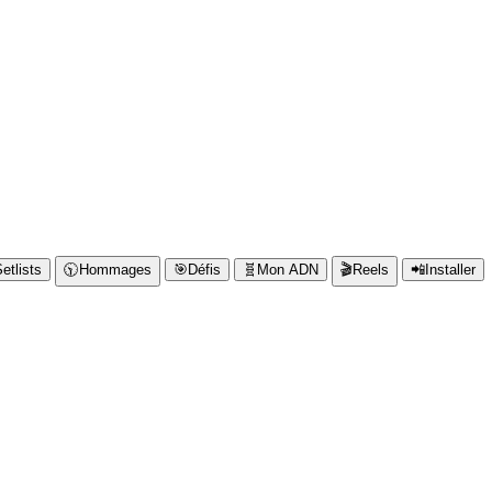
etlists
🕥️
Hommages
🎯
Défis
🧬
Mon ADN
🎬
Reels
📲
Installer