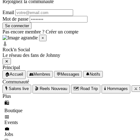
Rejoignez la communauté
Email
Mot de passe
Se connecter
Pas encore membre ?
Créer un compte
×
🎸
Rock'n Social
Le réseau des fans de Johnny
✕
Principal
🏠
Accueil
👥
Membres
💬
Messages
🔔
Notifs
Communauté
🎙️
Salons live
🎬
Reels
Nouveau
🗺️
Road Trip
🕯️
Hommages
⚔️
Plus
🛍️
Boutique
📅
Events
💼
Jobs