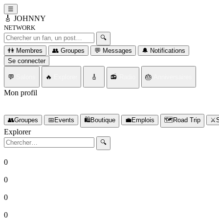
☰
🎸
JOHNNY
NETWORK
Rechercher un fan ou un post
🔍
👫 Membres
👥 Groupes
💬 Messages
🔔 Notifications
Se connecter
💬
Salons
🔥
Explorer
🎸
📻
Radio
🎂
Anniversaires
Mon profil
Connectez-vous d'abord
👥
Groupes
📅
Events
🛍️
Boutique
💼
Emplois
🗺️
Road Trip
⚔️
S
Explorer
Rechercher
🔍
0
Fans
0
Posts
0
Groupes
0