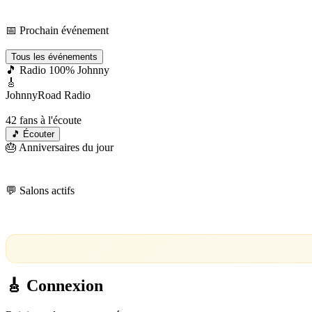
Events
📅 Prochain événement
Chargement…
Tous les événements
🎵 Radio 100% Johnny
🎸
JohnnyRoad Radio
En direct 24/7 🔴
42
fans à l'écoute
🎵 Écouter
🎂 Anniversaires du jour
💬 Salons actifs
Chargement…
🎸 Connexion