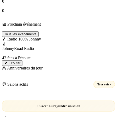
0
Groupes
0
Events
📅 Prochain événement
Chargement…
Tous les événements
🎵 Radio 100% Johnny
🎸
JohnnyRoad Radio
En direct 24/7 🔴
42
fans à l'écoute
🎵 Écouter
🎂 Anniversaires du jour
Chargement…
💬 Salons actifs
Tout voir ›
Chargement…
+ Créer ou rejoindre un salon