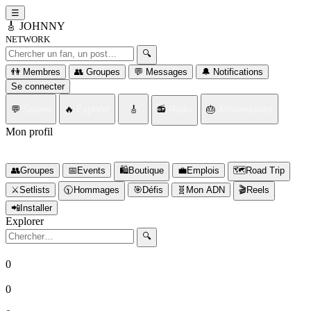
☰
🎸
JOHNNY
NETWORK
Rechercher un fan ou un post
🔍
👫 Membres
👥 Groupes
💬 Messages
🔔 Notifications
Se connecter
💬
Salons
🔥
Explorer
🎸
📻
Radio
🎂
Anniversaires
Mon profil
Connectez-vous d'abord
👥
Groupes
📅
Events
🛍️
Boutique
💼
Emplois
🗺️
Road Trip
⚔️
Setlists
🕥️
Hommages
🎯
Défis
🧬
Mon ADN
🎬
Reels
📲
Installer
Explorer
Rechercher
🔍
0
Fans
0
Posts