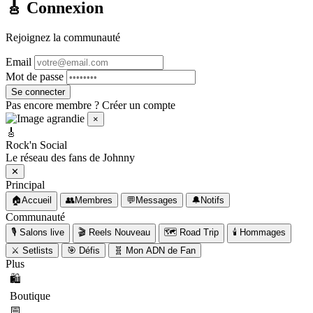
🎸 Connexion
Rejoignez la communauté
Email
Mot de passe
Se connecter
Pas encore membre ?
Créer un compte
🎸 Messages
⥂
✕
×
🎸
🔍
Rechercher un fan
Rock'n Social
Le réseau des fans de Johnny
🟢 En ligne
✕
💬 Conversations
Principal
🏠
Accueil
👥
Membres
💬
Messages
🔔
Notifs
Communauté
💬
🎙️
Salons live
🎬
Reels
Nouveau
🗺️
Road Trip
🕯️
Hommages
⚔️
Setlists
🎯
Défis
🧬
Mon ADN de Fan
Plus
🛍️
Boutique
📅